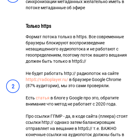
синхронизации метаданных желательно иметь в
потоке метаданные об эфире
Только https
Формат потока только в https. Все современные
браузеры блокируют воспроизведение
незащищенного аудиопотока и не работают с
геоопределением, поэтому поток вашего вещания
должен быть только в httpS://
Не будет работать http:// радиопоток на сайте
httpS://radioplayer.ru/
в браузере Google Chrome
2
(87% аудитории), мы это сами проверяли.
Есть
статья
в блоге у Google про это, обратите
внимание что метод не работает с 2020 года.
Про ссылки ГПМР - да, в коде сайта (плеера) стоят
ссылки http:// однако затем балансировщик
отправляет на вещание в httpS:// т.е. ВАЖНО
конечные ссылки на аудиопоток должны быть в